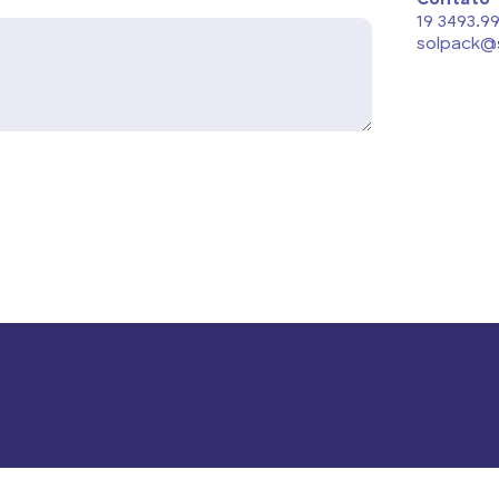
Contato
19 3493.9
solpack@