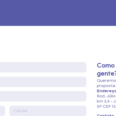
Como 
gente
Queremos
proposta 
Endereç
Rod. Júlio
km 3,4 - 
SP CEP 13