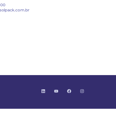
900
solpack.com.br