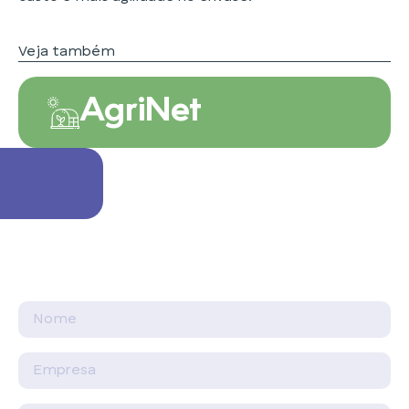
Veja também
AgriNet